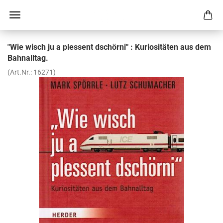
"Wie wisch ju a ples­sent ds­chör­ni" : Ku­rio­si­tä­ten aus dem
Bahn­all­tag.
(Art.Nr.:
16271
)