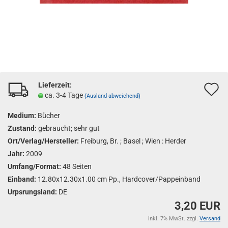
Lieferzeit:
A
ca. 3-4 Tage
(Ausland abweichend)
d
Medium:
Bücher
M
Zustand:
gebraucht; sehr gut
Ort/Verlag/Hersteller:
Freiburg, Br. ; Basel ; Wien : Herder
Jahr:
2009
Umfang/Format:
48 Seiten
Einband:
12.80x12.30x1.00 cm Pp., Hardcover/Pappeinband
Urpsrungsland:
DE
3,20 EUR
inkl. 7% MwSt. zzgl.
Versand