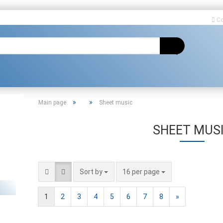
Co
Change language
»
»
Main page
Sheet music
SHEET MUS
Create a new ac
Forgot passwor
Sort by
16 per page
1
2
3
4
5
6
7
8
»