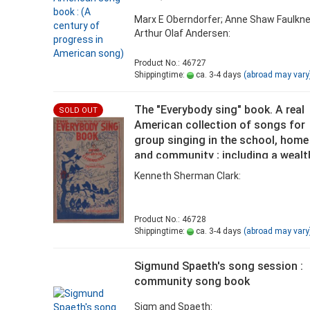
Marx E Oberndorfer; Anne Shaw Faulkne
Arthur Olaf Andersen:
Product No.: 46727
Shippingtime:
ca. 3-4 days
(abroad may vary
The "Everybody sing" book. A real
SOLD OUT
American collection of songs for
group singing in the school, home
and community ; including a wealt
of traditional favorites, hymns an
Kenneth Sherman Clark:
carols, negro spirituals, "close
harmony" numbers, old time popul
songs, sailors'
Product No.: 46728
Shippingtime:
ca. 3-4 days
(abroad may vary
Sigmund Spaeth's song session :
community song book
Sigm and Spaeth: