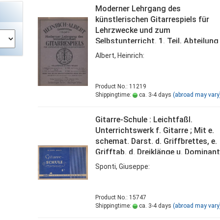
Moderner Lehrgang des
künstlerischen Gitarrespiels für
Lehrzwecke und zum
Selbstunterricht. 1. Teil, Abteilung
Albert, Heinrich:
Product No.: 11219
Shippingtime:
ca. 3-4 days
(abroad may vary
Gitarre-Schule : Leichtfaßl.
Unterrichtswerk f. Gitarre ; Mit e.
schemat. Darst. d. Griffbrettes, e.
Grifftab. d. Dreiklänge u. Dominant
(Sept.-)Akkorde ...
Sponti, Giuseppe:
Product No.: 15747
Shippingtime:
ca. 3-4 days
(abroad may vary