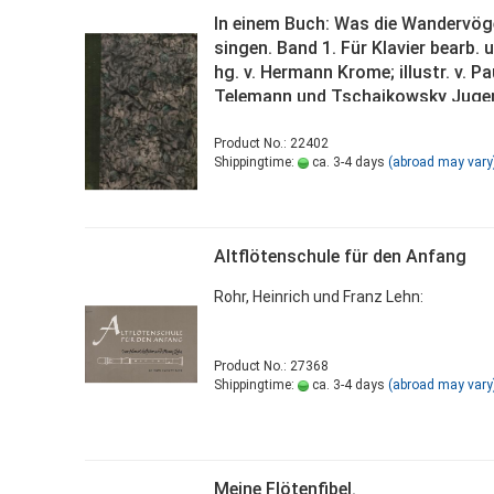
In einem Buch: Was die Wandervög
singen. Band 1. Für Klavier bearb. 
hg. v. Hermann Krome; illustr. v. Pa
Telemann und Tschaikowsky Juge
Album für Klavier. Neue Ausgabe v
O. Thümer (= Edition Schott Nr. 34
Product No.: 22402
Shippingtime:
ca. 3-4 days
(abroad may vary
Altflötenschule für den Anfang
Rohr, Heinrich und Franz Lehn:
Product No.: 27368
Shippingtime:
ca. 3-4 days
(abroad may vary
Meine Flötenfibel.