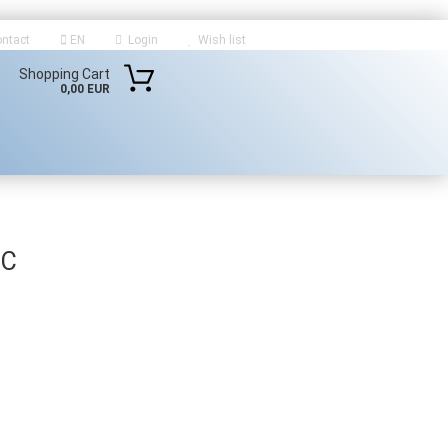
ntact
EN
Login
Wish list
Shopping Cart
0,00 EUR
IC
count
d?