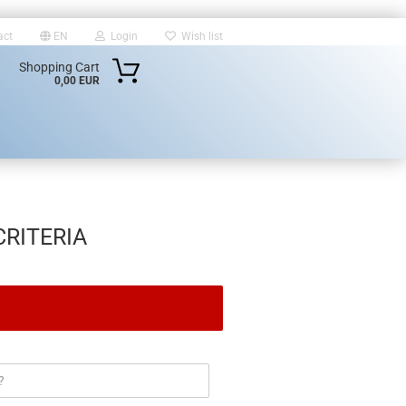
act
EN
Login
Wish list
Shopping Cart
0,00 EUR
RITERIA
unt