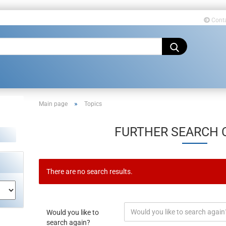
Cont
Change language
»
Main page
Topics
FURTHER SEARCH C
Create a new acco
There are no search results.
Forgot password?
Would you like to
search again?