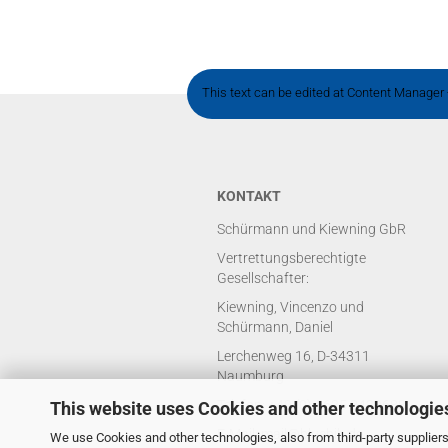
This text can be edited at Content Manager 
KONTAKT
Schürmann und Kiewning GbR
Vertrettungsberechtigte
Gesellschafter:
Kiewning, Vincenzo und
Schürmann, Daniel
Lerchenweg 16, D-34311
Naumburg
Telefon: +49 (0) 5625 8429688
This website uses Cookies and other technologie
E-Mail: mail@bluebib.de
We use Cookies and other technologies, also from third-party suppliers,