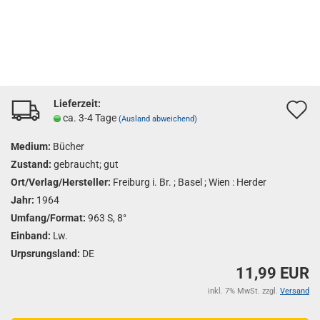
Lieferzeit:
A
ca. 3-4 Tage
(Ausland abweichend)
d
Medium:
Bücher
M
Zustand:
gebraucht; gut
Ort/Verlag/Hersteller:
Freiburg i. Br. ; Basel ; Wien : Herder
Jahr:
1964
Umfang/Format:
963 S, 8°
Einband:
Lw.
Urpsrungsland:
DE
11,99 EUR
inkl. 7% MwSt. zzgl.
Versand