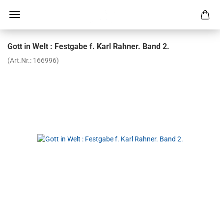
Gott in Welt : Fest­ga­be f. Karl Rah­ner. Band 2.
(Art.Nr.:
166996
)