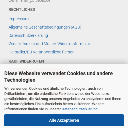
E-Mail: mail@bluebib.de
RECHTLICHES
Impressum
Allgemeine Geschäftsbedingungen (AGB)
Datenschutzerklärung
Widerrufsrecht und Muster-Widerrufsformular
Hersteller/EU Verantwortliche Person
KAUF WIDERRUFEN
Diese Webseite verwendet Cookies und andere
VERTRAG WIDERRUFEN
Technologien
Wir verwenden Cookies und ähnliche Technologien, auch von
Drittanbietern, um die ordentliche Funktionsweise der Website zu
WIDERRUFSBELEHRUNG
gewährleisten, die Nutzung unseres Angebotes zu analysieren und Ihnen
ein bestmögliches Einkaufserlebnis bieten zu können. Weitere
WEITERES ...
Informationen finden Sie in unserer
Datenschutzerklärung
.
Häufig gestellte Fragen (FAQs)
Alle Akzeptieren
Versand-und Zahlungsbedingungen