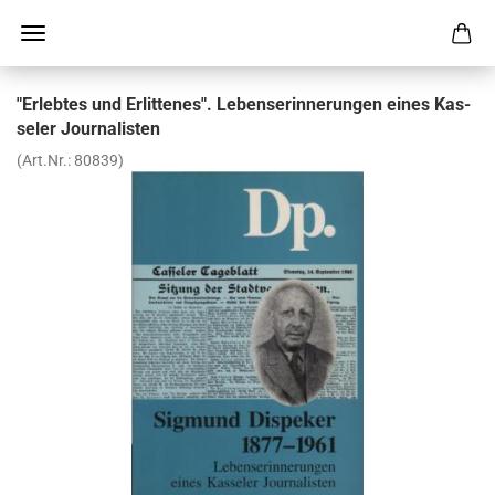
"Er­leb­tes und Er­lit­te­nes". Le­bens­er­in­ne­run­gen eines Kas­
se­ler Jour­na­lis­ten
(Art.Nr.:
80839
)