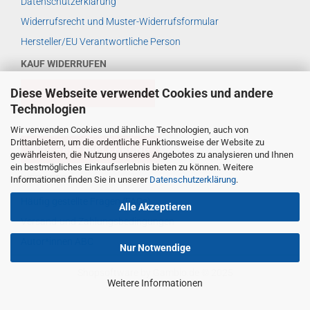
Datenschutzerklärung
Widerrufsrecht und Muster-Widerrufsformular
Hersteller/EU Verantwortliche Person
KAUF WIDERRUFEN
Diese Webseite verwendet Cookies und andere
VERTRAG WIDERRUFEN
Technologien
Wir verwenden Cookies und ähnliche Technologien, auch von
Drittanbietern, um die ordentliche Funktionsweise der Website zu
WIDERRUFSBELEHRUNG
gewährleisten, die Nutzung unseres Angebotes zu analysieren und Ihnen
ein bestmögliches Einkaufserlebnis bieten zu können. Weitere
WEITERES ...
Informationen finden Sie in unserer
Datenschutzerklärung
.
Häufig gestellte Fragen (FAQs)
Alle Akzeptieren
Versand-und Zahlungsbedingungen
Autor*innen ABC
Nur Notwendige
Shopsoftware
by Gambio.de © 2025
Weitere Informationen