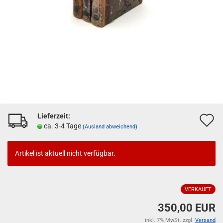
Lieferzeit:
A
ca. 3-4 Tage
(Ausland abweichend)
d
M
Artikel ist aktuell nicht verfügbar.
VERKAUFT
350,00 EUR
inkl. 7% MwSt. zzgl.
Versand