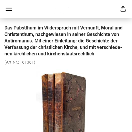
Das Pabstthum im Wi­der­spruch mit Ver­nunft, Moral und
Chris­t­ent­hum, nach­ge­wie­sen in sei­ner Ge­schich­te von
An­ti­ro­ma­nus. Mit einer Ein­lei­tung: die Ge­schich­te der
Ver­fas­sung der christ­li­chen Kir­che, und mit ver­schie­de­
nen kirch­li­chen und kir­chen­staats­recht­lich
(Art.Nr.:
161361
)