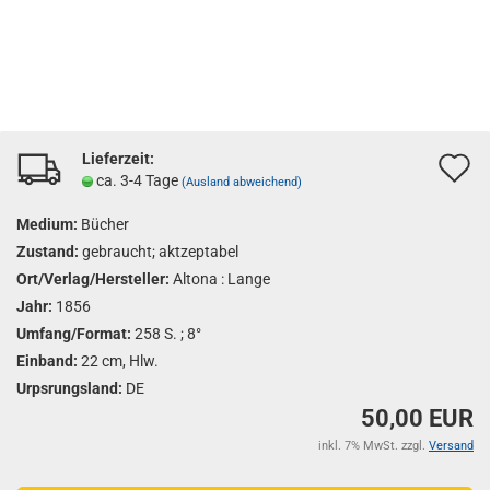
Lieferzeit:
A
ca. 3-4 Tage
(Ausland abweichend)
d
Medium:
Bücher
M
Zustand:
gebraucht; aktzeptabel
Ort/Verlag/Hersteller:
Altona : Lange
Jahr:
1856
Umfang/Format:
258 S. ; 8°
Einband:
22 cm, Hlw.
Urpsrungsland:
DE
50,00 EUR
inkl. 7% MwSt. zzgl.
Versand