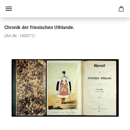
Chro­nik der frie­si­schen Uth­lan­de.
(Art.Nr.:
160371
)