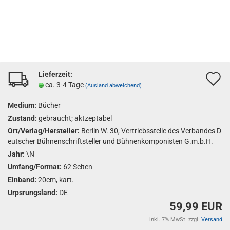
Lieferzeit:
A
ca. 3-4 Tage
(Ausland abweichend)
d
Medium:
Bücher
M
Zustand:
gebraucht; aktzeptabel
Ort/Verlag/Hersteller:
Berlin W. 30, Vertriebsstelle des Verbandes D
eutscher Bühnenschriftsteller und Bühnenkomponisten G.m.b.H.
Jahr:
\N
Umfang/Format:
62 Seiten
Einband:
20cm, kart.
Urpsrungsland:
DE
59,99 EUR
inkl. 7% MwSt. zzgl.
Versand