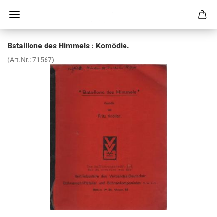
Ba­tail­lo­ne des Him­mels : Ko­mö­die.
(Art.Nr.:
71567
)