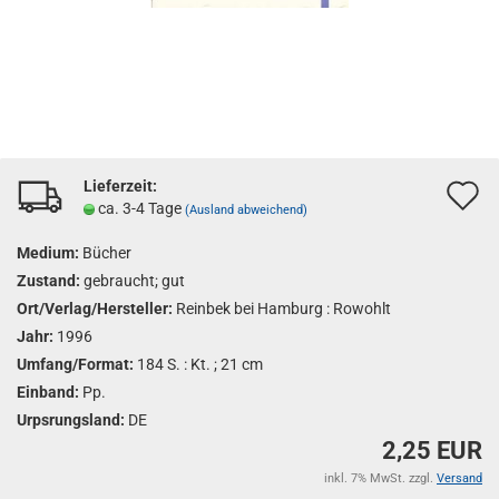
Lieferzeit:
A
ca. 3-4 Tage
(Ausland abweichend)
d
Medium:
Bücher
M
Zustand:
gebraucht; gut
Ort/Verlag/Hersteller:
Reinbek bei Hamburg : Rowohlt
Jahr:
1996
Umfang/Format:
184 S. : Kt. ; 21 cm
Einband:
Pp.
Urpsrungsland:
DE
2,25 EUR
inkl. 7% MwSt. zzgl.
Versand