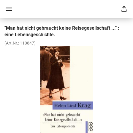
"Man hat nicht ge­braucht keine Rei­se­ge­sell­schaft ..." :
eine Le­bens­ge­schich­te.
(Art.Nr.:
110847
)