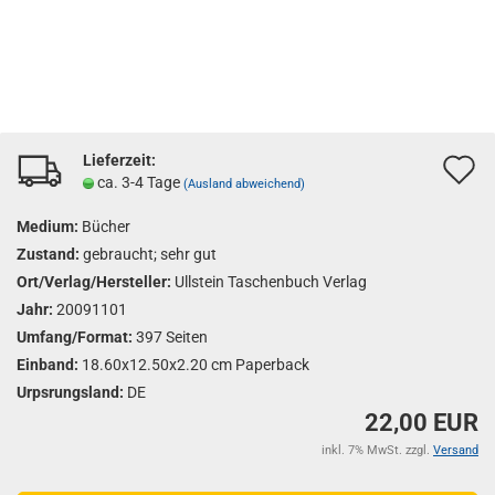
Lieferzeit:
A
ca. 3-4 Tage
(Ausland abweichend)
d
Medium:
Bücher
M
Zustand:
gebraucht; sehr gut
Ort/Verlag/Hersteller:
Ullstein Taschenbuch Verlag
Jahr:
20091101
Umfang/Format:
397 Seiten
Einband:
18.60x12.50x2.20 cm Paperback
Urpsrungsland:
DE
22,00 EUR
inkl. 7% MwSt. zzgl.
Versand