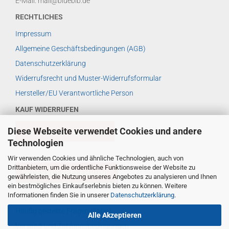
E-Mail: mail@bluebib.de
RECHTLICHES
Impressum
Allgemeine Geschäftsbedingungen (AGB)
Datenschutzerklärung
Widerrufsrecht und Muster-Widerrufsformular
Hersteller/EU Verantwortliche Person
KAUF WIDERRUFEN
Diese Webseite verwendet Cookies und andere
VERTRAG WIDERRUFEN
Technologien
Wir verwenden Cookies und ähnliche Technologien, auch von
Drittanbietern, um die ordentliche Funktionsweise der Website zu
WIDERRUFSBELEHRUNG
gewährleisten, die Nutzung unseres Angebotes zu analysieren und Ihnen
ein bestmögliches Einkaufserlebnis bieten zu können. Weitere
WEITERES ...
Informationen finden Sie in unserer
Datenschutzerklärung
.
Häufig gestellte Fragen (FAQs)
Alle Akzeptieren
Versand-und Zahlungsbedingungen