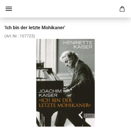
'Ich bin der letz­te Mo­hi­ka­ner'
(Art.Nr.:
107723
)