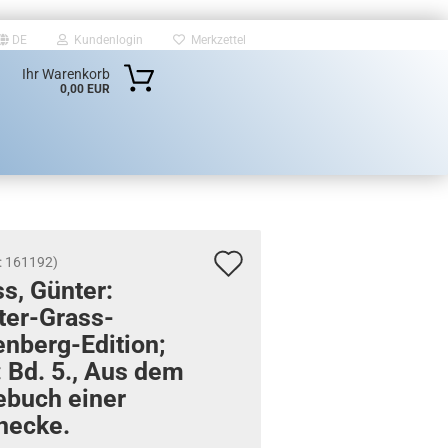
DE
Kundenlogin
Merkzettel
Ihr Warenkorb
0,00 EUR
Auf
:
161192
)
s, Gün­ter:
den
er-​Grass-
Merkzettel
nberg-Edition;
: Bd. 5., Aus dem
e­buch einer
e­cke.