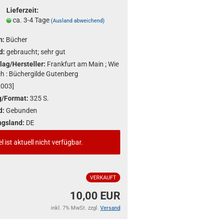
Lieferzeit:
ca. 3-4 Tage
(Ausland abweichend)
m:
Bücher
d:
gebraucht; sehr gut
lag/Hersteller:
Frankfurt am Main ; Wie
ich : Büchergilde Gutenberg
2003]
/Format:
325 S.
d:
Gebunden
ngsland:
DE
el ist aktuell nicht verfügbar.
VERKAUFT
10,00 EUR
inkl. 7% MwSt. zzgl.
Versand