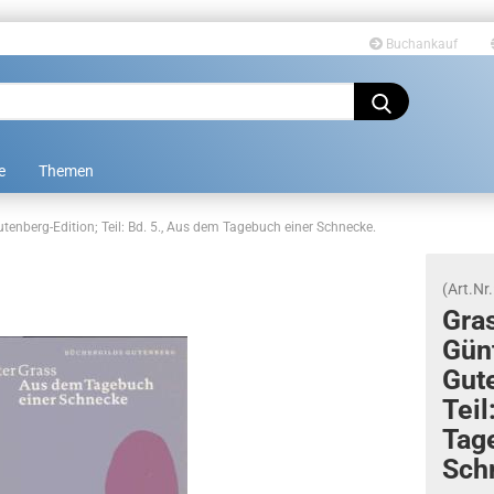
Buchankauf
Sprache auswählen
e
Themen
utenberg-Edition; Teil: Bd. 5., Aus dem Tagebuch einer Schnecke.
(Art.Nr.
Gras
Günt
Konto erstellen
Gute
Passwort vergessen?
Teil
Ta­g
Schn