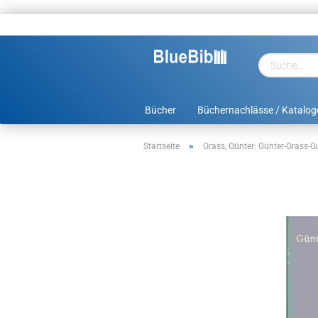
Bücher
Büchernachlässe / Katalog
»
Startseite
Grass, Günter: Günter-Grass-G