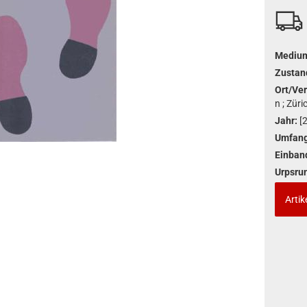
Mediu
Zustan
Ort/Ver
n ; Zür
Jahr:
[
Umfang
Einban
Urpsru
Artik