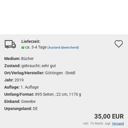
Lieferzeit:
A
ca. 3-4 Tage
(Ausland abweichend)
d
Medium:
Bücher
M
Zustand:
gebraucht; sehr gut
Ort/Verlag/Hersteller:
Göttingen : Steidl
Jahr:
2019
Auflage:
1. Auflage
Umfang/Format:
895 Seiten ; 22 cm, 1170 g
Einband:
Gewebe
Urpsrungsland:
DE
35,00 EUR
inkl. 7% MwSt. zzgl.
Versand