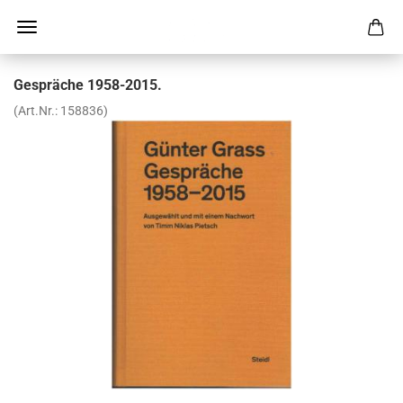
Ge­sprä­che 1958-​2015.
(Art.Nr.:
158836
)