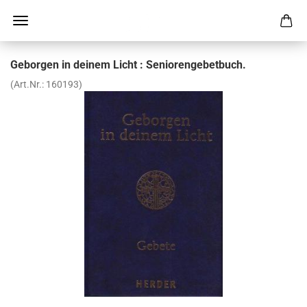
Ge­bor­gen in dei­nem Licht : Se­nio­ren­ge­bet­buch.
(Art.Nr.:
160193
)