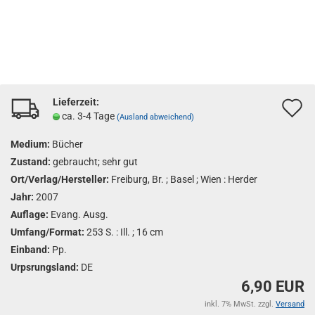
Lieferzeit:
A
ca. 3-4 Tage
(Ausland abweichend)
d
Medium:
Bücher
M
Zustand:
gebraucht; sehr gut
Ort/Verlag/Hersteller:
Freiburg, Br. ; Basel ; Wien : Herder
Jahr:
2007
Auflage:
Evang. Ausg.
Umfang/Format:
253 S. : Ill. ; 16 cm
Einband:
Pp.
Urpsrungsland:
DE
6,90 EUR
inkl. 7% MwSt. zzgl.
Versand