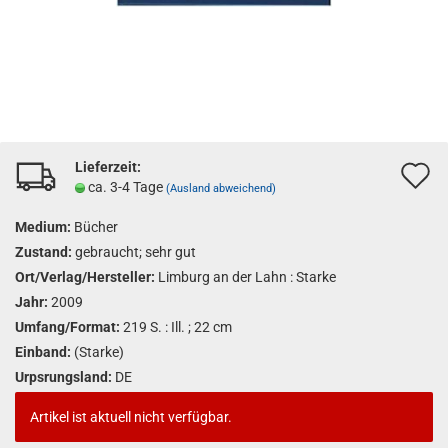
Lieferzeit:
A
ca. 3-4 Tage
(Ausland abweichend)
d
Medium:
Bücher
M
Zustand:
gebraucht; sehr gut
Ort/Verlag/Hersteller:
Limburg an der Lahn : Starke
Jahr:
2009
Umfang/Format:
219 S. : Ill. ; 22 cm
Einband:
(Starke)
Urpsrungsland:
DE
Artikel ist aktuell nicht verfügbar.