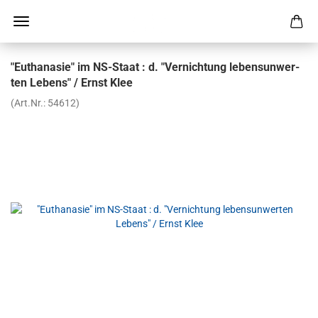
"Eu­tha­na­sie" im NS-​Staat : d. "Ver­nich­tung le­bens­un­wer­
ten Le­bens" / Ernst Klee
(Art.Nr.:
54612
)