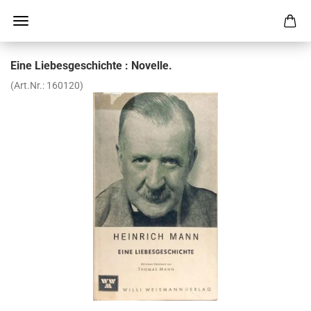
Eine Lie­bes­ge­schich­te : No­vel­le.
(Art.Nr.:
160120
)