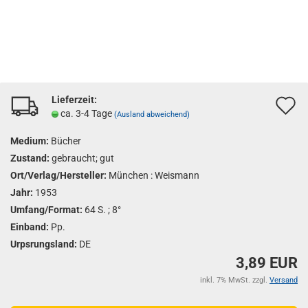
Lieferzeit:
A
ca. 3-4 Tage
(Ausland abweichend)
d
Medium:
Bücher
M
Zustand:
gebraucht; gut
Ort/Verlag/Hersteller:
München : Weismann
Jahr:
1953
Umfang/Format:
64 S. ; 8°
Einband:
Pp.
Urpsrungsland:
DE
3,89 EUR
inkl. 7% MwSt. zzgl.
Versand