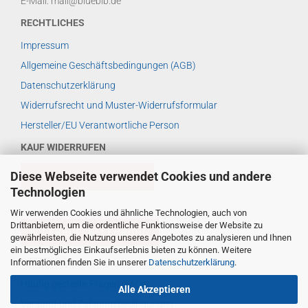
E-Mail: mail@bluebib.de
RECHTLICHES
Impressum
Allgemeine Geschäftsbedingungen (AGB)
Datenschutzerklärung
Widerrufsrecht und Muster-Widerrufsformular
Hersteller/EU Verantwortliche Person
KAUF WIDERRUFEN
Diese Webseite verwendet Cookies und andere
VERTRAG WIDERRUFEN
Technologien
Wir verwenden Cookies und ähnliche Technologien, auch von
Drittanbietern, um die ordentliche Funktionsweise der Website zu
WIDERRUFSBELEHRUNG
gewährleisten, die Nutzung unseres Angebotes zu analysieren und Ihnen
ein bestmögliches Einkaufserlebnis bieten zu können. Weitere
WEITERES ...
Informationen finden Sie in unserer
Datenschutzerklärung
.
Häufig gestellte Fragen (FAQs)
Alle Akzeptieren
Versand-und Zahlungsbedingungen