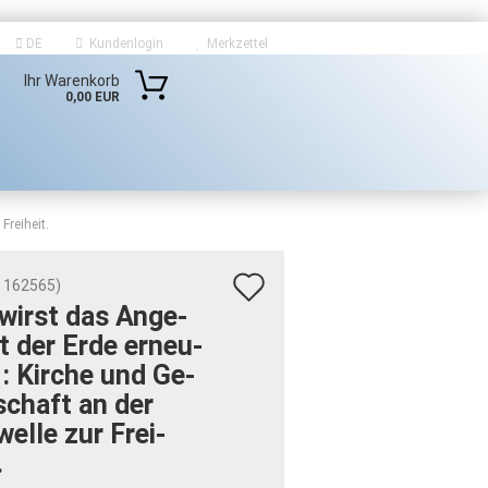
DE
Kundenlogin
Merkzettel
Ihr Warenkorb
0,00 EUR
Freiheit.
Auf
:
162565
)
wirst das An­ge­
den
t der Erde er­neu­
Merkzettel
 : Kir­che und Ge­
?
­schaft an der
el­le zur Frei­
.