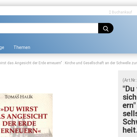
Buchankauf
Sprache auswählen
ge
Themen
irst das Angesicht der Erde erneuern" : Kirche und Gesellschaft an der Schwelle zur 
(Art.Nr.
"Du 
sich
Konto erstellen
ern"
Passwort vergessen
sell
Schw
heit