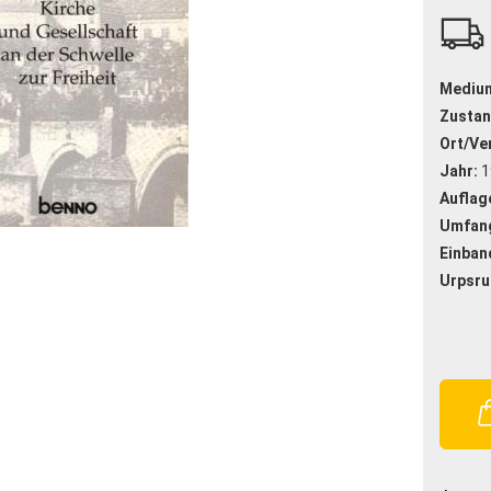
Mediu
Zustan
Ort/Ver
Jahr:
1
Auflag
Umfan
Einban
Urpsru