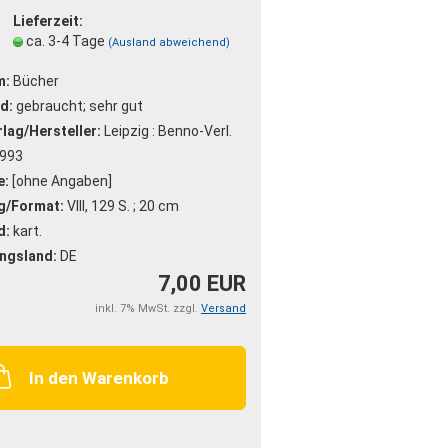
Lieferzeit:
ca. 3-4 Tage
(Ausland abweichend)
m:
Bücher
d:
gebraucht; sehr gut
lag/Hersteller:
Leipzig : Benno-Verl.
993
e:
[ohne Angaben]
g/Format:
VIII, 129 S. ; 20 cm
d:
kart.
ngsland:
DE
7,00 EUR
inkl. 7% MwSt. zzgl.
Versand
In den Warenkorb