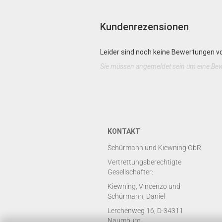
Kundenrezensionen
Leider sind noch keine Bewertungen vo
Sie müssen angemeldet sein um eine Be
KONTAKT
Schürmann und Kiewning GbR
Vertrettungsberechtigte
Gesellschafter:
Kiewning, Vincenzo und
Schürmann, Daniel
Lerchenweg 16, D-34311
Naumburg