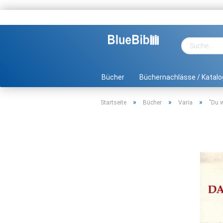
Bücher
Büchernachlässe / Katalo
»
»
»
Startseite
Bücher
Varia
"Du w