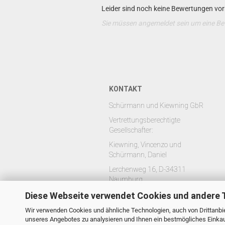
Leider sind noch keine Bewertungen vorh
Sie müssen angemeldet sein um eine B
KONTAKT
Schürmann und Kiewning GbR
Vertrettungsberechtigte
Gesellschafter:
Kiewning, Vincenzo und
Schürmann, Daniel
Lerchenweg 16, D-34311
Naumburg
Telefon: +49 (0) 5625 8429688
Diese Webseite verwendet Cookies und andere 
E-Mail: mail@bluebib.de
Wir verwenden Cookies und ähnliche Technologien, auch von Drittanbie
unseres Angebotes zu analysieren und Ihnen ein bestmögliches Einkauf