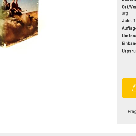
Ort/Ver
urg
Jahr:
1
Auflag
Umfan
Einban
Urpsru
Fra