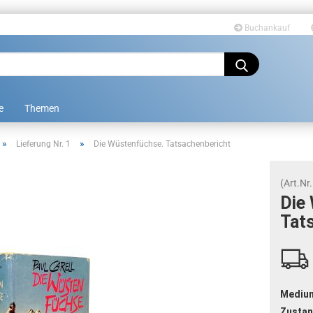
Buchankauf
Sprache auswählen
e
Themen
»
»
Lieferung Nr. 1
Die Wüstenfüchse. Tatsachenbericht
(Art.Nr.
Die 
Tat­
Konto erstellen
Passwort vergessen?
Mediu
Zustan