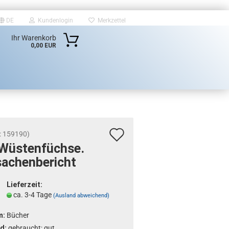
DE
Kundenlogin
Merkzettel
Ihr Warenkorb
0,00 EUR
Auf
:
159190
)
Wüs­ten­füch­se.
den
sa­chen­be­richt
Merkzettel
Lieferzeit:
ca. 3-4 Tage
(Ausland abweichend)
m:
Bücher
d:
gebraucht; gut