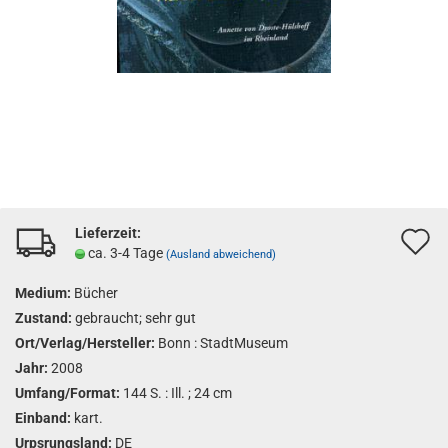
Lieferzeit:
A
ca. 3-4 Tage
(Ausland abweichend)
d
Medium:
Bücher
M
Zustand:
gebraucht; sehr gut
Ort/Verlag/Hersteller:
Bonn : StadtMuseum
Jahr:
2008
Umfang/Format:
144 S. : Ill. ; 24 cm
Einband:
kart.
Urpsrungsland:
DE