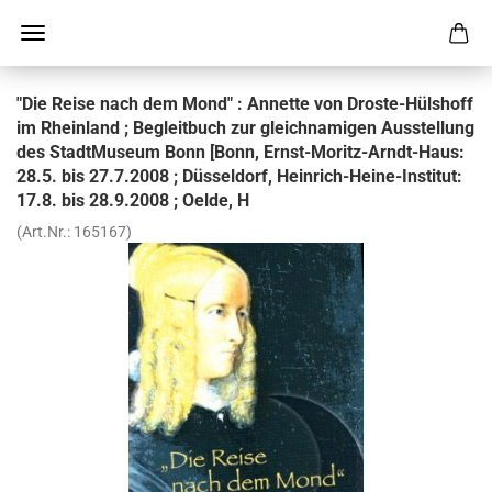
"Die Reise nach dem Mond" : An­net­te von Droste-​Hülshoff
im Rhein­land ; Be­gleit­buch zur gleich­na­mi­gen Aus­stel­lung
des Stadt­Mu­se­um Bonn [Bonn, Ernst-​Moritz-Arndt-Haus:
28.5. bis 27.7.2008 ; Düs­sel­dorf, Heinrich-​Heine-Institut:
17.8. bis 28.9.2008 ; Oelde, H
(Art.Nr.:
165167
)