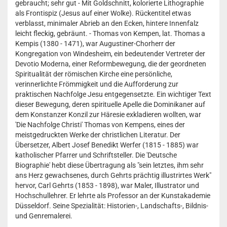
gebraucht; sehr gut - Mit Goldschnitt, kolorierte Lithographie
als Frontispiz (Jesus auf einer Wolke). Rückentitel etwas
verblasst, minimaler Abrieb an den Ecken, hintere Innenfalz
leicht fleckig, gebräunt. - Thomas von Kempen, lat. Thomas a
Kempis (1380 - 1471), war Augustiner-Chorherr der
Kongregation von Windesheim, ein bedeutender Vertreter der
Devotio Moderna, einer Reformbewegung, die der geordneten
Spiritualität der römischen Kirche eine persönliche,
verinnerlichte Frömmigkeit und die Aufforderung zur
praktischen Nachfolge Jesu entgegensetzte. Ein wichtiger Text
dieser Bewegung, deren spirituelle Apelle die Dominikaner auf
dem Konstanzer Konzil zur Häresie exkladieren wollten, war
'Die Nachfolge Christi' Thomas von Kempens, eines der
meistgedruckten Werke der christlichen Literatur. Der
Übersetzer, Albert Josef Benedikt Werfer (1815 - 1885) war
katholischer Pfarrer und Schriftsteller. Die 'Deutsche
Biographie' hebt diese Übertragung als "sein letztes, ihm sehr
ans Herz gewachsenes, durch Gehrts prächtig illustrirtes Werk"
hervor, Carl Gehrts (1853 - 1898), war Maler, Illustrator und
Hochschullehrer. Er lehrte als Professor an der Kunstakademie
Düsseldorf. Seine Spezialität: Historien-, Landschafts-, Bildnis-
und Genremalerei.