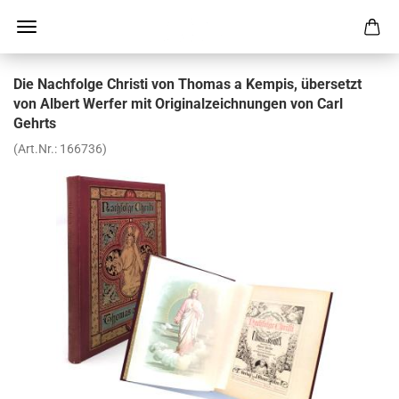
Die Nach­fol­ge Chris­ti von Tho­mas a Kem­pis, über­setzt
von Al­bert Wer­fer mit Ori­gi­nal­zeich­nun­gen von Carl
Gehrts
(Art.Nr.:
166736
)