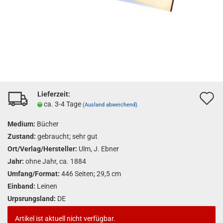
Lieferzeit:
A
ca. 3-4 Tage
(Ausland abweichend)
d
Medium:
Bücher
M
Zustand:
gebraucht; sehr gut
Ort/Verlag/Hersteller:
Ulm, J. Ebner
Jahr:
ohne Jahr, ca. 1884
Umfang/Format:
446 Seiten; 29,5 cm
Einband:
Leinen
Urpsrungsland:
DE
Artikel ist aktuell nicht verfügbar.