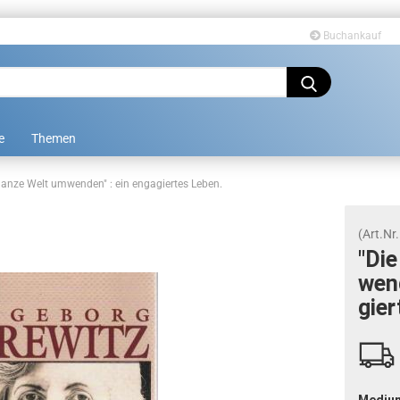
Buchankauf
Sprache auswählen
e
Themen
ganze Welt umwenden" : ein engagiertes Leben.
(Art.Nr.
"Di
wen­
Konto erstellen
gier
Passwort vergessen?