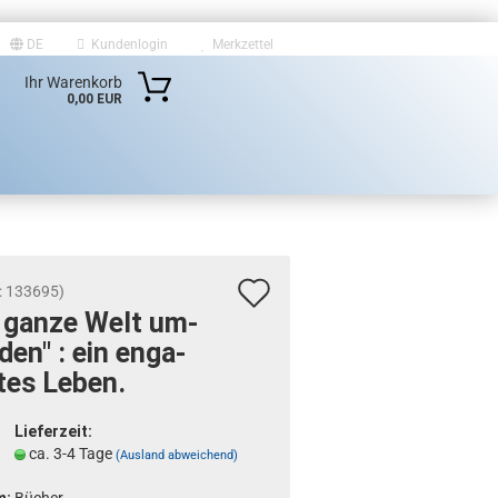
DE
Kundenlogin
Merkzettel
Ihr Warenkorb
0,00 EUR
Auf
:
133695
)
e ganze Welt um­
den
den" : ein en­ga­
Merkzettel
­tes Leben.
Lieferzeit:
ca. 3-4 Tage
(Ausland abweichend)