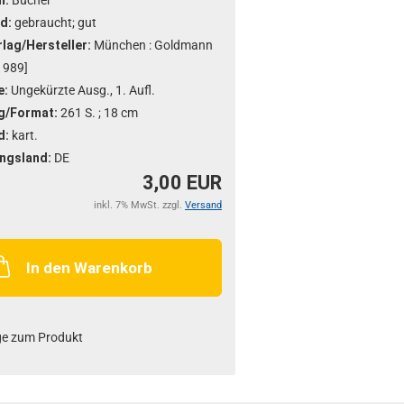
m:
Bücher
d:
gebraucht; gut
lag/Hersteller:
München : Goldmann
1989]
e:
Ungekürzte Ausg., 1. Aufl.
g/Format:
261 S. ; 18 cm
d:
kart.
ngsland:
DE
3,00 EUR
inkl. 7% MwSt. zzgl.
Versand
In den Warenkorb
ge zum Produkt