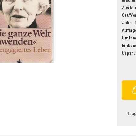
Mediu
Zustan
Ort/Ver
Jahr:
[
Auflag
Umfan
Einban
Urpsru
Fra