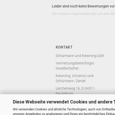
Leider sind noch keine Bewertungen vorh
Sie müssen angemeldet sein um eine B
KONTAKT
Schürmann und Kiewning GbR
Vertrettungsberechtigte
Gesellschafter:
Kiewning, Vincenzo und
Schürmann, Daniel
Lerchenweg 16, D-34311
Naumburg
Telefon: +49 (0) 5625 8429688
Diese Webseite verwendet Cookies und andere 
E-Mail: mail@bluebib.de
Wir verwenden Cookies und ähnliche Technologien, auch von Drittanbie
unseres Angebotes zu analysieren und Ihnen ein bestmögliches Einkauf