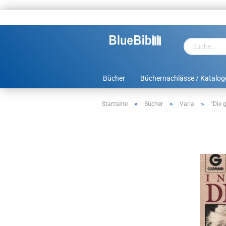
Bücher
Büchernachlässe / Katalog
»
»
»
Startseite
Bücher
Varia
"Die 