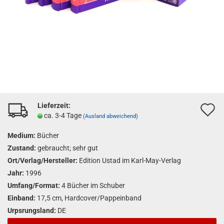
Lieferzeit:
A
ca. 3-4 Tage
(Ausland abweichend)
d
Medium:
Bücher
M
Zustand:
gebraucht; sehr gut
Ort/Verlag/Hersteller:
Edition Ustad im Karl-May-Verlag
Jahr:
1996
Umfang/Format:
4 Bücher im Schuber
Einband:
17,5 cm, Hardcover/Pappeinband
Urpsrungsland:
DE