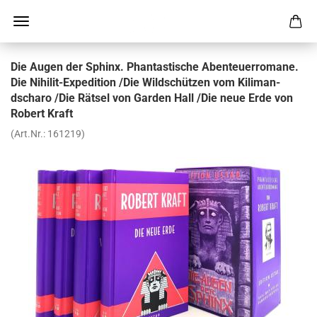
Die Augen der Sphinx. Phan­tas­ti­sche Aben­teu­er­ro­ma­ne.
Die Nihilit-​Expedition /Die Wild­schüt­zen vom Ki­li­man­
dscha­ro /Die Rät­sel von Gar­den Hall /Die neue Erde von
Ro­bert Kraft
(Art.Nr.:
161219
)