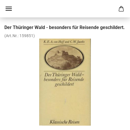
Der Thü­rin­ger Wald - be­son­ders für Rei­sen­de ge­schil­dert.
(Art.Nr.:
159851
)