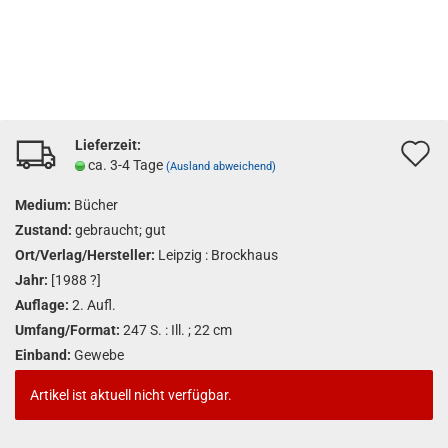
Lieferzeit:
A
ca. 3-4 Tage
(Ausland abweichend)
d
Medium:
Bücher
M
Zustand:
gebraucht; gut
Ort/Verlag/Hersteller:
Leipzig : Brockhaus
Jahr:
[1988 ?]
Auflage:
2. Aufl.
Umfang/Format:
247 S. : Ill. ; 22 cm
Einband:
Gewebe
Artikel ist aktuell nicht verfügbar.