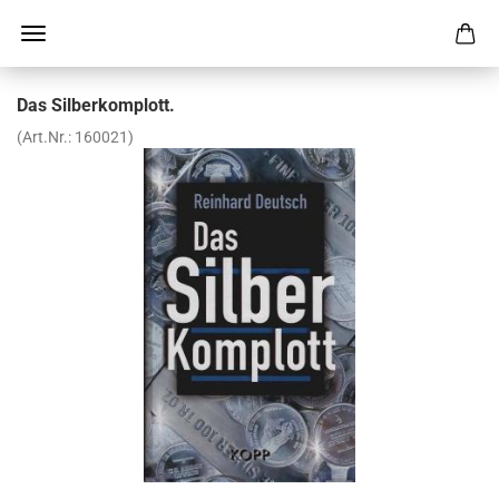
Das Sil­ber­kom­plott.
(Art.Nr.:
160021
)