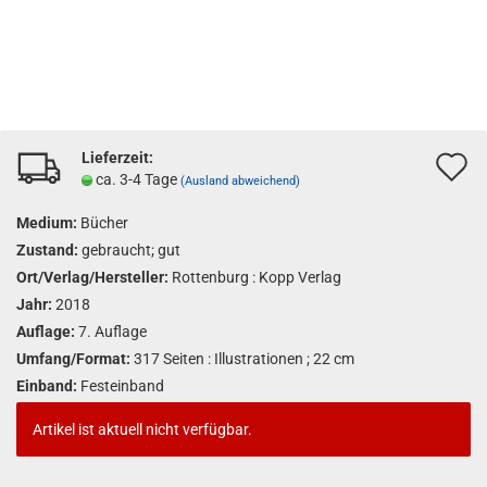
Lieferzeit:
A
ca. 3-4 Tage
(Ausland abweichend)
d
Medium:
Bücher
M
Zustand:
gebraucht; gut
Ort/Verlag/Hersteller:
Rottenburg : Kopp Verlag
Jahr:
2018
Auflage:
7. Auflage
Umfang/Format:
317 Seiten : Illustrationen ; 22 cm
Einband:
Festeinband
Artikel ist aktuell nicht verfügbar.