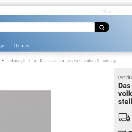
Buchankauf
Sprache auswählen
ge
Themen
»
»
Lieferung Nr. 1
Das Judentum : eine volkstümliche Darstellung.
(Art.Nr.
Das 
volk
Konto erstellen
stel
Passwort vergessen?