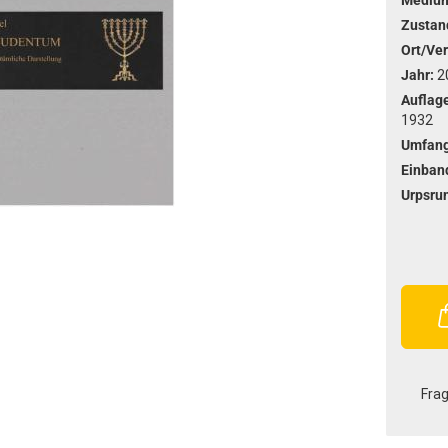
Mediu
Zustan
Ort/Ver
Jahr:
2
Auflage
1932
Umfang
Einban
Urpsru
Fra