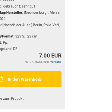
m:
Bücher
d:
gebraucht; sehr gut
lag/Hersteller:
[Neu-Isenburg] : Melzer
004
:
[Nachdr. der Ausg.] Berlin, Philo-Verl.,
/Format:
323 S. ; 23 cm
d:
Pp.
ngsland:
DE
7,00 EUR
inkl. 7% MwSt. zzgl.
Versand
In den Warenkorb
ge zum Produkt