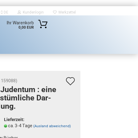
DE
Kundenlogin
Merkzettel
Ihr Warenkorb
0,00 EUR
Auf
:
159088
)
Ju­den­tum : eine
den
s­tüm­li­che Dar­
Merkzettel
­lung.
Lieferzeit:
ca. 3-4 Tage
(Ausland abweichend)