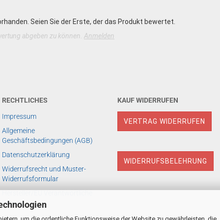
rhanden. Seien Sie der Erste, der das Produkt bewertet.
wertung abgeben zu können.
Anmelden
RECHTLICHES
KAUF WIDERRUFEN
Impressum
VERTRAG WIDERRUFEN
Allgemeine
Geschäftsbedingungen (AGB)
Datenschutzerklärung
WIDERRUFSBELEHRUNG
Widerrufsrecht und Muster-
Widerrufsformular
Hersteller/EU Verantwortliche
Person
echnologien
ietern, um die ordentliche Funktionsweise der Website zu gewährleisten, die