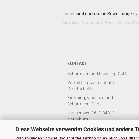
Leider sind noch keine Bewertungen vo
Sie müssen angemeldet sein um eine Be
KONTAKT
Schürmann und Kiewning GbR
Vertrettungsberechtigte
Gesellschafter:
Kiewning, Vincenzo und
Schürmann, Daniel
Lerchenweg 16, D-34311
Naumburg
Telefon: +49 (0) 5625 8429688
Diese Webseite verwendet Cookies und andere T
E-Mail: mail@bluebib.de
Wir verwenden Cookies und ähnliche Technologien, auch von Drittanb