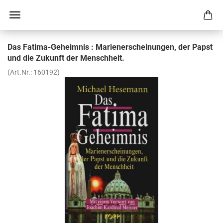
Das Fatima-​Geheimnis : Ma­ri­en­er­schei­nun­gen, der Papst
und die Zu­kunft der Mensch­heit.
(Art.Nr.:
160192
)