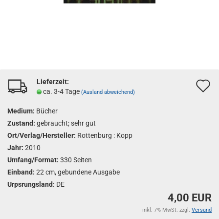
Lieferzeit:
A
ca. 3-4 Tage
(Ausland abweichend)
d
Medium:
Bücher
M
Zustand:
gebraucht; sehr gut
Ort/Verlag/Hersteller:
Rottenburg : Kopp
Jahr:
2010
Umfang/Format:
330 Seiten
Einband:
22 cm, gebundene Ausgabe
Urpsrungsland:
DE
4,00 EUR
inkl. 7% MwSt. zzgl.
Versand