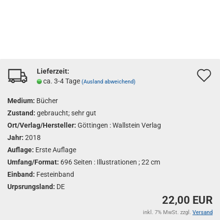
Lieferzeit:
A
ca. 3-4 Tage
(Ausland abweichend)
d
Medium:
Bücher
M
Zustand:
gebraucht; sehr gut
Ort/Verlag/Hersteller:
Göttingen : Wallstein Verlag
Jahr:
2018
Auflage:
Erste Auflage
Umfang/Format:
696 Seiten : Illustrationen ; 22 cm
Einband:
Festeinband
Urpsrungsland:
DE
22,00 EUR
inkl. 7% MwSt. zzgl.
Versand