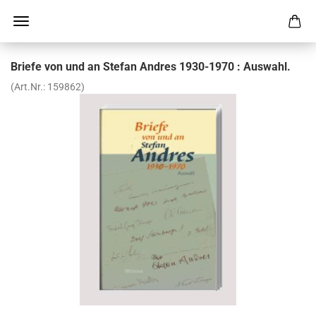
Brie­fe von und an Ste­fan And­res 1930-​1970 : Aus­wahl.
(Art.Nr.:
159862
)