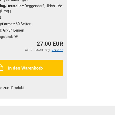
lag/Hersteller:
Deggendorf, Ulrich - Ve
 (Hrsg.)
N
/Format:
60 Seiten
d:
Gr.-8°, Leinen
ngsland:
DE
27,00 EUR
inkl. 7% MwSt. zzgl.
Versand
In den Warenkorb
ge zum Produkt