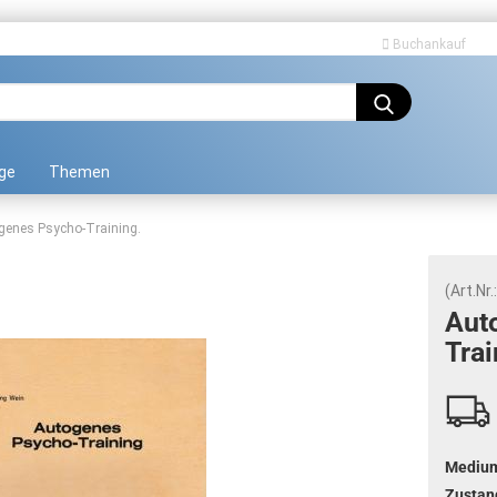
Buchankauf
Sprache auswählen
ge
Themen
genes Psycho-Training.
(Art.Nr.
Au­t
Trai
Konto erstellen
Passwort vergessen?
Mediu
Zustan