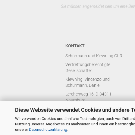
Sie müssen angemeldet sein um eine Be
KONTAKT
Schürmann und Kiewning GbR
Vertrettungsberechtigte
Gesellschafter:
Kiewning, Vincenzo und
Schürmann, Daniel
Lerchenweg 16, D-34311
Naumburg
Telefon: +49 (0) 5625 8429688
Diese Webseite verwendet Cookies und andere T
E-Mail: mail@bluebib.de
Wir verwenden Cookies und ähnliche Technologien, auch von Drittanb
Nutzung unseres Angebotes zu analysieren und Ihnen ein bestmöglich
unserer
Datenschutzerklärung
.