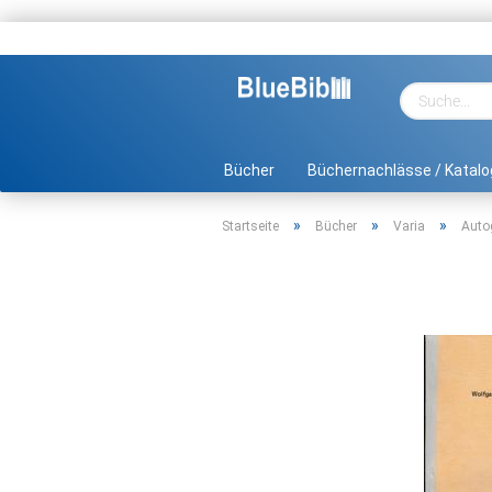
Bücher
Büchernachlässe / Katalo
»
»
»
Startseite
Bücher
Varia
Auto