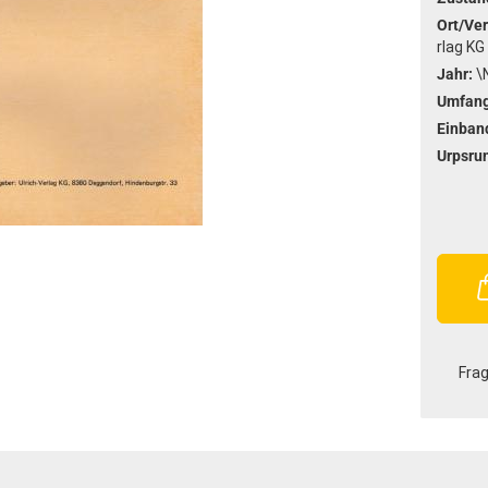
Ort/Ver
rlag KG
Jahr:
\
Umfang
Einban
Urpsru
Fra