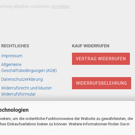
wertung abgeben zu können.
Anmelden
RECHTLICHES
KAUF WIDERRUFEN
Impressum
VERTRAG WIDERRUFEN
Allgemeine
Geschäftsbedingungen (AGB)
Datenschutzerklärung
WIDERRUFSBELEHRUNG
Widerrufsrecht und Muster-
Widerrufsformular
Hersteller/EU Verantwortliche
Person
echnologien
ietern, um die ordentliche Funktionsweise der Website zu gewährleisten, die
es Einkaufserlebnis bieten zu können. Weitere Informationen finden Sie in
Shopsoftware
by Gambio.de © 2025