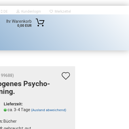
DE
Kundenlogin
Merkzettel
Ihr Warenkorb
0,00 EUR
Auf
:
99688
)
o­ge­nes Psycho-​
den
ning.
Merkzettel
Lieferzeit:
ca. 3-4 Tage
(Ausland abweichend)
m:
Bücher
d:
gebraucht; gut