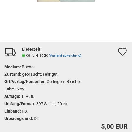
Lieferzeit:
A
ca. 3-4 Tage
(Ausland abweichend)
d
Medium:
Bücher
M
Zustand:
gebraucht; sehr gut
Ort/Verlag/Hersteller:
Gerlingen : Bleicher
Jahr:
1989
Auflage:
1. Aufl.
Umfang/Format:
397 S. : Ill. ; 20 cm
Einband:
Pp.
Urpsrungsland:
DE
5,00 EUR