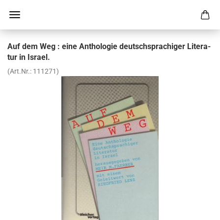
Auf dem Weg : eine An­tho­lo­gie deutsch­spra­chi­ger Li­te­ra­
tur in Is­ra­el.
(Art.Nr.:
111271
)