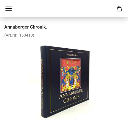
An­naber­ger Chro­nik.
(Art.Nr.:
160413
)