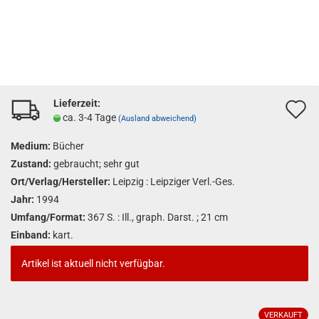
Lieferzeit:
A
ca. 3-4 Tage
(Ausland abweichend)
d
Medium:
Bücher
M
Zustand:
gebraucht; sehr gut
Ort/Verlag/Hersteller:
Leipzig : Leipziger Verl.-Ges.
Jahr:
1994
Umfang/Format:
367 S. : Ill., graph. Darst. ; 21 cm
Einband:
kart.
Artikel ist aktuell nicht verfügbar.
VERKAUFT