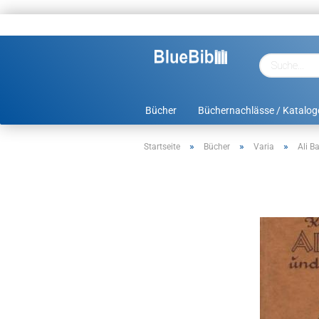
Bücher
Büchernachlässe / Katalog
»
»
»
Startseite
Bücher
Varia
Ali B