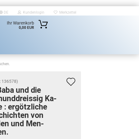
DE
Kundenlogin
Merkzettel
Ihr Warenkorb
0,00 EUR
schen.
Auf
:
136578
)
Baba und die
den
­und­dreis­sig Ka­
Merkzettel
 : er­götz­li­che
chich­ten von
len und Men­
en.