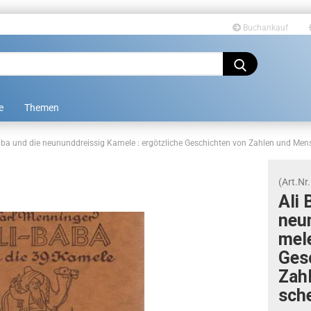
Buchankauf
Sprache auswählen
e
Themen
aba und die neununddreissig Kamele : ergötzliche Geschichten von Zahlen und Men
(Art.Nr.
Ali 
neun
Konto erstellen
me­le
Passwort vergessen?
Ge­s
Zah­
sch