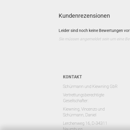
Kundenrezensionen
Leider sind noch keine Bewertungen vorh
Sie müssen angemeldet sein um eine B
KONTAKT
Schürmann und Kiewning GbR
Vertrettungsberechtigte
Gesellschafter:
Kiewning, Vincenzo und
Schürmann, Daniel
Lerchenweg 16, D-34311
Naumburg