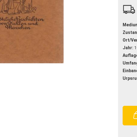
Mediu
Zustan
Ort/Ver
Jahr:
1
Auflag
Umfan
Einban
Urpsru