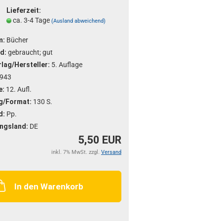
Lieferzeit:
ca. 3-4 Tage
(Ausland abweichend)
m:
Bücher
d:
gebraucht; gut
lag/Hersteller:
5. Auflage
943
e:
12. Aufl.
g/Format:
130 S.
d:
Pp.
ngsland:
DE
5,50 EUR
inkl. 7% MwSt. zzgl.
Versand
In den Warenkorb