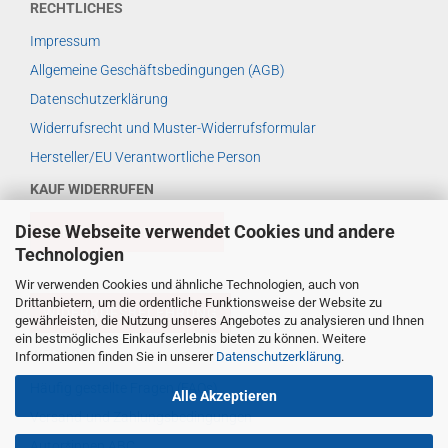
RECHTLICHES
Impressum
Allgemeine Geschäftsbedingungen (AGB)
Datenschutzerklärung
Widerrufsrecht und Muster-Widerrufsformular
Hersteller/EU Verantwortliche Person
KAUF WIDERRUFEN
Diese Webseite verwendet Cookies und andere
VERTRAG WIDERRUFEN
Technologien
Wir verwenden Cookies und ähnliche Technologien, auch von
Drittanbietern, um die ordentliche Funktionsweise der Website zu
WIDERRUFSBELEHRUNG
gewährleisten, die Nutzung unseres Angebotes zu analysieren und Ihnen
ein bestmögliches Einkaufserlebnis bieten zu können. Weitere
WEITERES ...
Informationen finden Sie in unserer
Datenschutzerklärung
.
Häufig gestellte Fragen (FAQs)
Alle Akzeptieren
Versand-und Zahlungsbedingungen
Autor*innen ABC