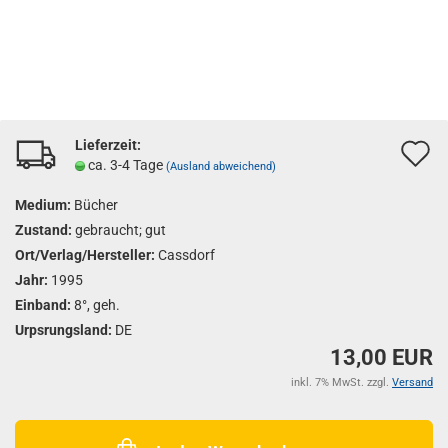
Lieferzeit:
A
ca. 3-4 Tage
(Ausland abweichend)
d
Medium:
Bücher
M
Zustand:
gebraucht; gut
Ort/Verlag/Hersteller:
Cassdorf
Jahr:
1995
Einband:
8°, geh.
Urpsrungsland:
DE
13,00 EUR
inkl. 7% MwSt. zzgl.
Versand