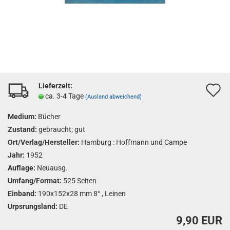
Lieferzeit:
A
ca. 3-4 Tage
(Ausland abweichend)
d
Medium:
Bücher
M
Zustand:
gebraucht; gut
Ort/Verlag/Hersteller:
Hamburg : Hoffmann und Campe
Jahr:
1952
Auflage:
Neuausg.
Umfang/Format:
525 Seiten
Einband:
190x152x28 mm 8° , Leinen
Urpsrungsland:
DE
9,90 EUR