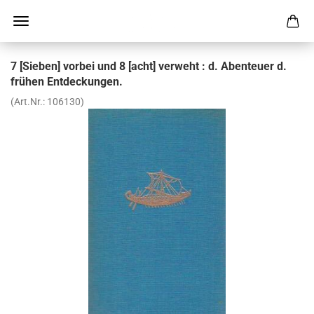
7 [Sie­ben] vor­bei und 8 [acht] ver­weht : d. Aben­teu­er d.
frü­hen Ent­de­ckun­gen.
(Art.Nr.:
106130
)