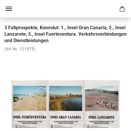
3 Falt­pro­spek­te, Kon­vo­lut: 1., Insel Gran Ca­na­ria; 2., Insel
Lan­za­ro­te; 3., Insel Fu­er­te­ven­tu­ra. Ver­kehrs­ver­bin­dun­gen
und Dienst­leis­tun­gen
(Art.Nr.:
121975
)