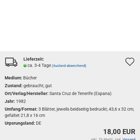
Lieferzeit:
A
ca. 3-4 Tage
(Ausland abweichend)
d
Medium:
Bücher
M
Zustand:
gebraucht; gut
Ort/Verlag/Hersteller:
Santa Cruz de Tenerife (Espana)
Jahr:
1982
Umfang/Format:
3 Blätter, jeweils beidseitig bedruckt; 43,6 x 32 cm;
gefaltet 21,8 x 16 cm
Urpsrungsland:
DE
18,00 EUR
inkl. 7% MwSt. zzgl.
Versand