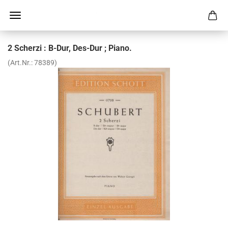
2 Scher­zi : B-Dur, Des-​Dur ; Piano.
(Art.Nr.:
78389
)