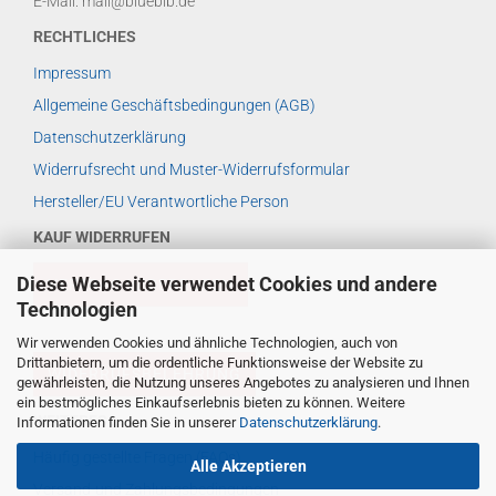
E-Mail: mail@bluebib.de
RECHTLICHES
Impressum
Allgemeine Geschäftsbedingungen (AGB)
Datenschutzerklärung
Widerrufsrecht und Muster-Widerrufsformular
Hersteller/EU Verantwortliche Person
KAUF WIDERRUFEN
Diese Webseite verwendet Cookies und andere
VERTRAG WIDERRUFEN
Technologien
Wir verwenden Cookies und ähnliche Technologien, auch von
Drittanbietern, um die ordentliche Funktionsweise der Website zu
WIDERRUFSBELEHRUNG
gewährleisten, die Nutzung unseres Angebotes zu analysieren und Ihnen
ein bestmögliches Einkaufserlebnis bieten zu können. Weitere
WEITERES ...
Informationen finden Sie in unserer
Datenschutzerklärung
.
Häufig gestellte Fragen (FAQs)
Alle Akzeptieren
Versand-und Zahlungsbedingungen