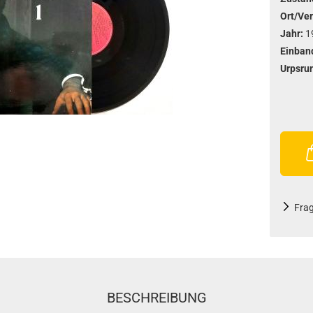
Ort/Ver
Jahr:
1
Einban
Urpsru
Fra
BESCHREIBUNG