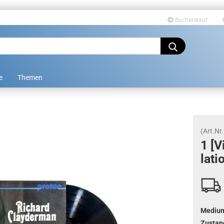
Buchankauf
Sprache auswählen
e
Themen
(Art.Nr.
1 [V
la­ti­
Konto erstellen
Passwort vergessen?
Mediu
Zustan