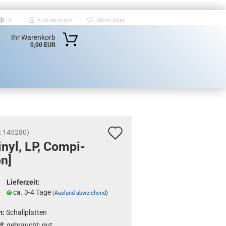
DE
Kundenlogin
Merkzettel
Ihr Warenkorb
0,00 EUR
Auf
:
145280
)
inyl, LP, Com­pi­
den
on]
Merkzettel
Lieferzeit:
ca. 3-4 Tage
(Ausland abweichend)
m:
Schallplatten
d:
gebraucht; gut