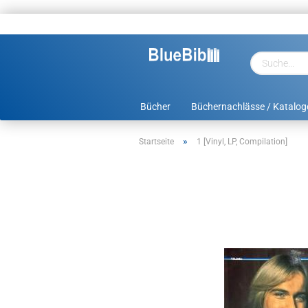
Bücher
Büchernachlässe / Katalog
»
Startseite
1 [Vinyl, LP, Compilation]